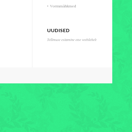
Vormmähkmed
UUDISED
Tellimuse esitamine otse veebilehelt