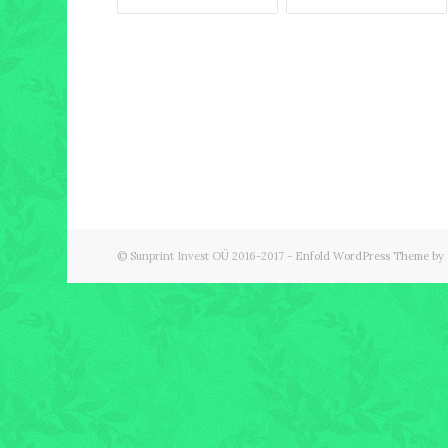
© Sunprint Invest OÜ 2016-2017 -
Enfold WordPress Theme by 