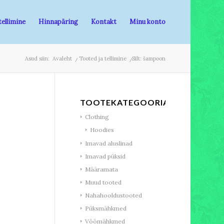
tellimine
Hinnapäring
Kontakt
Minu konto
Asud siin:
Avaleht
/
Tooted ja tellimine
/
Silt: šampoon
TOOTEKATEGOORIAD
Clothing
Hoodies
Imavad aluslinad
Imavad püksid
Määramata
Muud tooted
Nahahooldustooted
Püksmähkmed
Vöömähkmed