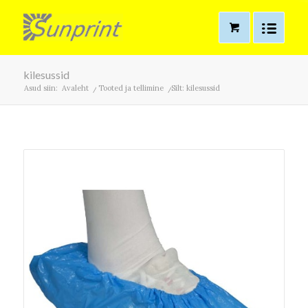
kilesussid
Asud siin:
Avaleht
/
Tooted ja tellimine
/
Silt: kilesussid