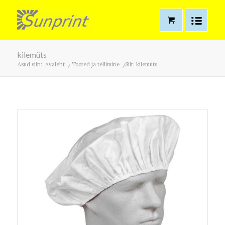
kilemüts
Asud siin:
Avaleht
/
Tooted ja tellimine
/
Silt: kilemüts